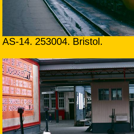
AS-14. 253004.
Bristol
.