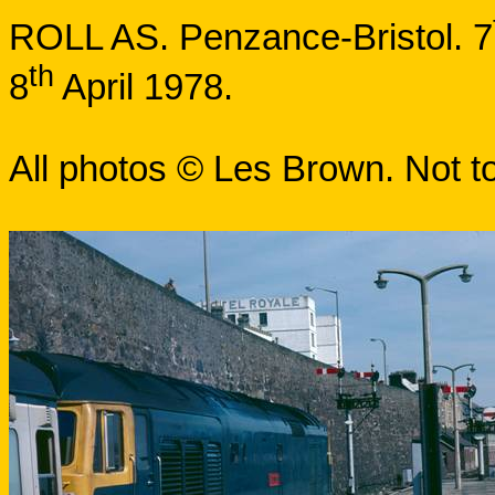
ROLL
AS.
Penzance-Bristol. 7
th
8
April 1978.
All photos ©
Les Brown
. Not t