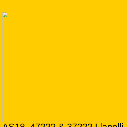
AS18. 47??? & 37??? Llanelli.