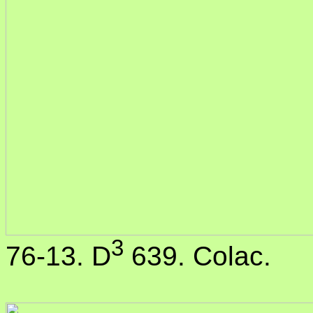
3
76-13. D
639. Colac.