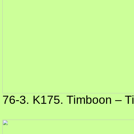
76-3. K175. Timboon – T