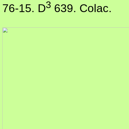
3
76-15. D
639. Colac.