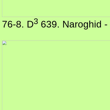
3
76-8. D
639. Naroghid -