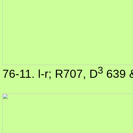
3
76-11. l-r; R707, D
639 &