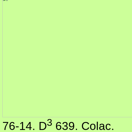
3
76-14. D
639. Colac.