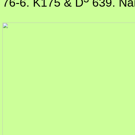
76-6. K175 & D
639. Nar